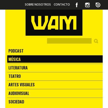
SOBRE NOSOTROS
CONTACTO
PODCAST
MÚSICA
LITERATURA
TEATRO
ARTES VISUALES
AUDIOVISUAL
SOCIEDAD