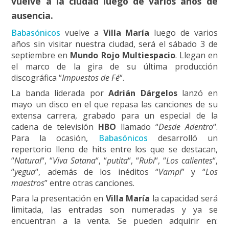
vuelve a la ciudad luego de varios años de
ausencia.
Babasónicos
vuelve a
Villa María
luego de varios
años sin visitar nuestra ciudad, será el sábado 3 de
septiembre en
Mundo Rojo Multiespacio
. Llegan en
el marco de la gira de su última producción
discográfica “
Impuestos de Fé
“.
La banda liderada por
Adrián Dárgelos
lanzó en
mayo un disco en el que repasa las canciones de su
extensa carrera, grabado para un especial de la
cadena de televisión
HBO
llamado “
Desde Adentro
“.
Para la ocasión,
Babasónicos
desarrolló un
repertorio lleno de hits entre los que se destacan,
“
Natural
“, “
Viva Satana
“, “
putita
“, “
Rubí
“, “
Los calientes
“,
“
yegua
“, además de los inéditos “
Vampi
” y “
Los
maestros
” entre otras canciones.
Para la presentación en
Villa María
la capacidad será
limitada, las entradas son numeradas y ya se
encuentran a la venta. Se pueden adquirir en: