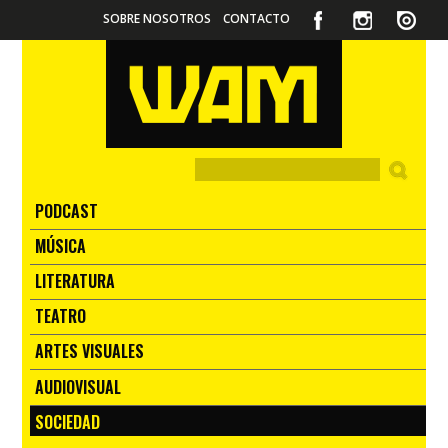
SOBRE NOSOTROS
CONTACTO
PODCAST
MÚSICA
LITERATURA
TEATRO
ARTES VISUALES
AUDIOVISUAL
SOCIEDAD