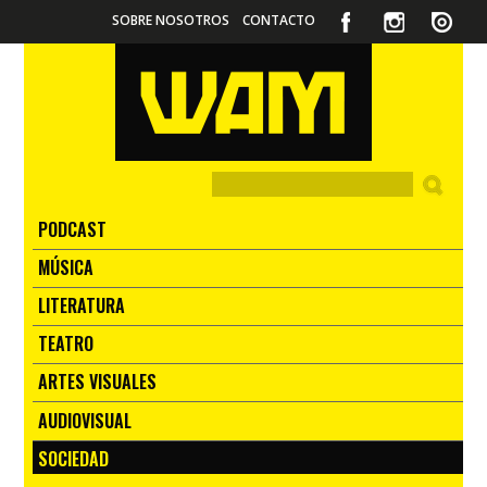
SOBRE NOSOTROS
CONTACTO
PODCAST
MÚSICA
LITERATURA
TEATRO
ARTES VISUALES
AUDIOVISUAL
SOCIEDAD