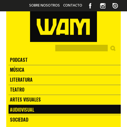
SOBRE NOSOTROS
CONTACTO
PODCAST
MÚSICA
LITERATURA
TEATRO
ARTES VISUALES
AUDIOVISUAL
SOCIEDAD