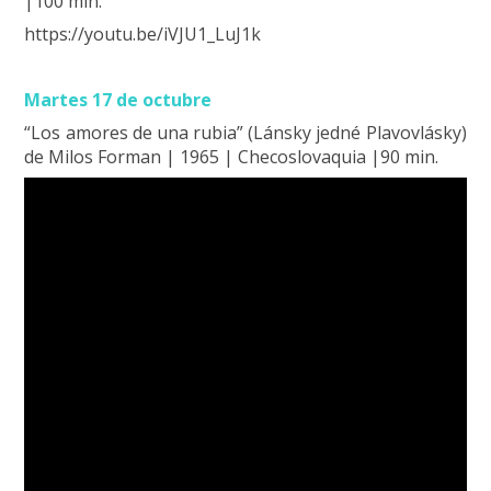
|100 min.
https://youtu.be/iVJU1_LuJ1k
Martes 17 de octubre
“Los amores de una rubia” (Lánsky jedné Plavovlásky)
de Milos Forman | 1965 | Checoslovaquia |90 min.