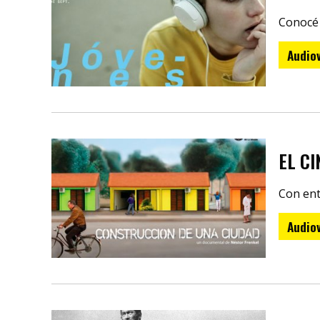
Conocé 
Audiov
EL C
Con ent
Audiov