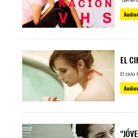
"Genera
Audiov
EL C
El cicl
Audiov
“JÓVE