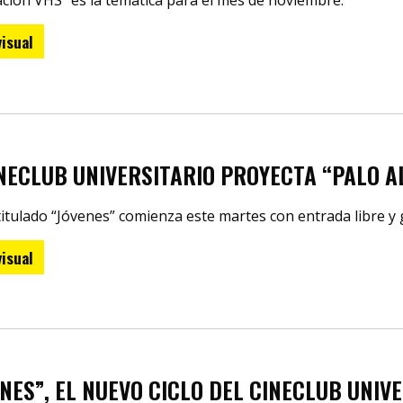
ción VHS" es la temática para el mes de noviembre.
isual
INECLUB UNIVERSITARIO PROYECTA “PALO A
o titulado “Jóvenes” comienza este martes con entrada libre y 
isual
NES”, EL NUEVO CICLO DEL CINECLUB UNIV