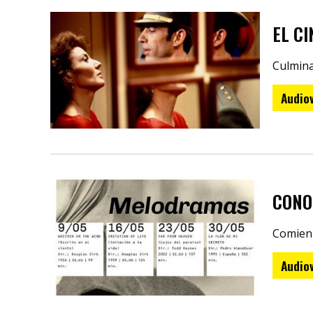
EL C
Culmina
Audiov
CONO
Comienz
Audiov