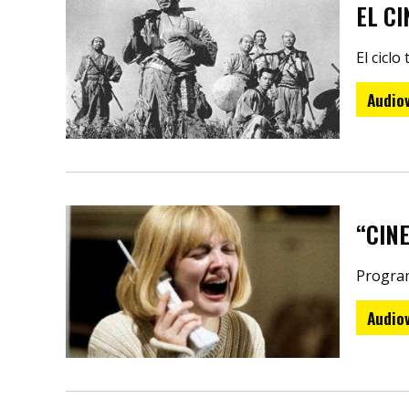
EL C
El ciclo
Audiov
“CIN
Progra
Audiov