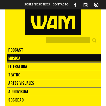
SOBRE NOSOTROS
CONTACTO
PODCAST
MÚSICA
LITERATURA
TEATRO
ARTES VISUALES
AUDIOVISUAL
SOCIEDAD