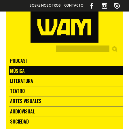
SOBRE NOSOTROS
CONTACTO
PODCAST
MÚSICA
LITERATURA
TEATRO
ARTES VISUALES
AUDIOVISUAL
SOCIEDAD