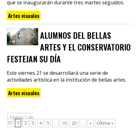
que se inaugurarán durante tres martes seguidos.
Artes visuales
ALUMNOS DEL BELLAS
ARTES Y EL CONSERVATORIO
FESTEJAN SU DÍA
Este viernes 21 se desarrollará una serie de
actividades artística en la institución de bellas artes.
Artes visuales
Página 1 de
29
1
2
3
4
5
...
10
20
...
»
Última »