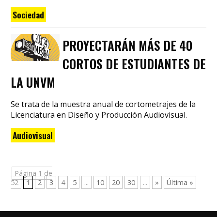
Sociedad
PROYECTARÁN MÁS DE 40
CORTOS DE ESTUDIANTES DE
LA UNVM
Se trata de la muestra anual de cortometrajes de la
Licenciatura en Diseño y Producción Audiovisual.
Audiovisual
Página 1 de
52
1
2
3
4
5
...
10
20
30
...
»
Última »